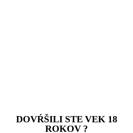
ZIZAK 酿酒厂 ZIZAK niàngjiǔ chǎng
Kde nás nájdete
Degustácie
品质，始终掌握在我们手中。
Kontakt
Eshop
DOVŔŠILI STE VEK 18
ROKOV ?