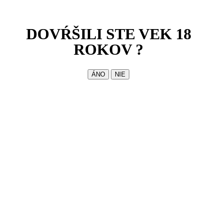
DOVŔŠILI STE VEK 18
ROKOV ?
Zdieľajte
Share
Share
Share
Sh
Share on X
Share on Facebook
Pin it
Share on LinkedIn
ÁNO
NIE
on
on
on
on
Share
Share on WhatsApp
X
Facebook
Pinterest
Li
on
WhatsApp
描述
其他信息
描述
Druh:
Destilát.
Zloženie:
Destilát z mliečneho kvasu, voda.
Odporúčaná teplota podávania destilátov: 16°C až 18°C.
其他信息
Objem:
700 ml 45%, 500 ml 38%, 250 ml 38%, 50 ml 38%