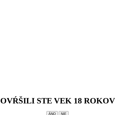
OVŔŠILI STE VEK 18 ROKOV
ÁNO
NIE